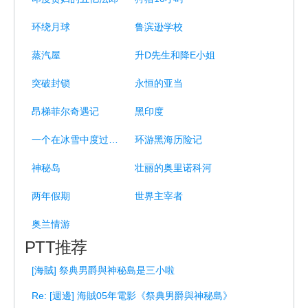
环绕月球
鲁滨逊学校
蒸汽屋
升D先生和降E小姐
突破封锁
永恒的亚当
昂梯菲尔奇遇记
黑印度
一个在冰雪中度过的冬天
环游黑海历险记
神秘岛
壮丽的奥里诺科河
两年假期
世界主宰者
奥兰情游
PTT推荐
[海賊] 祭典男爵與神秘島是三小啦
Re: [週邊] 海賊05年電影《祭典男爵與神秘島》