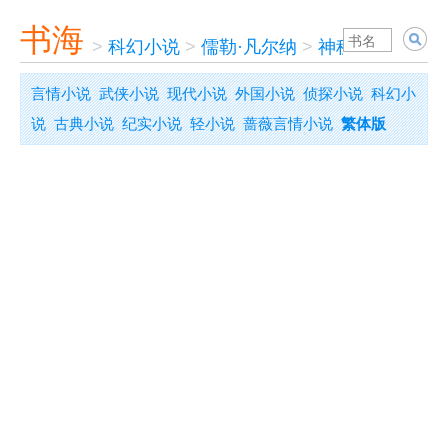
书海
>
科幻小说
>
儒勒·凡尔纳
>
神秘岛
言情小说
武侠小说
现代小说
外国小说
侦探小说
科幻小
说
古典小说
纪实小说
轻小说
蔷薇言情小说
繁体版