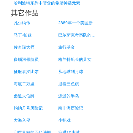
哈利波特系列中暗含的希腊神话元素
其它作品
凡尔纳传
2889年一个美国新闻界巨子的一天
马丁·帕兹
巴尔萨克考察队的惊险遭遇
佐奇瑞大师
旅行基金
多瑙河领航员
格兰特船长的儿女
征服者罗比尔
从地球到月球
海底二万里
迎着三色旗
桑道夫伯爵
漂逝的半岛
约纳丹号历险记
南非洲历险记
大海入侵
小把戏
印度贵妇的五亿法郎
狩猎10小时