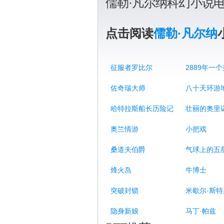
儒勒·凡尔纳科幻小说
点击阅读
儒勒·凡尔纳
征服者罗比尔
佐奇瑞大师
八十天环游
哈特拉斯船长历险记
壮丽的奥里
奥兰情游
小把戏
桑道夫伯爵
气球上的五
烽火岛
牛博士
突破封锁
米歇尔·斯
隐身新娘
马丁·帕兹