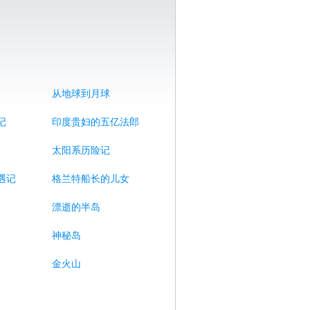
从地球到月球
记
印度贵妇的五亿法郎
太阳系历险记
遇记
格兰特船长的儿女
漂逝的半岛
神秘岛
金火山