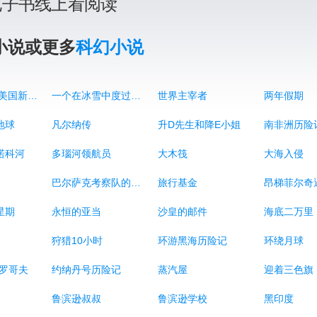
电子书线上看阅读
小说或更多
科幻小说
2889年一个美国新闻界巨子的一天
一个在冰雪中度过的冬天
世界主宰者
两年假期
地球
凡尔纳传
升D先生和降E小姐
南非洲历险
诺科河
多瑙河领航员
大木筏
大海入侵
巴尔萨克考察队的惊险遭遇
旅行基金
昂梯菲尔奇
星期
永恒的亚当
沙皇的邮件
海底二万里
狩猎10小时
环游黑海历险记
环绕月球
特罗哥夫
约纳丹号历险记
蒸汽屋
迎着三色旗
鲁滨逊叔叔
鲁滨逊学校
黑印度