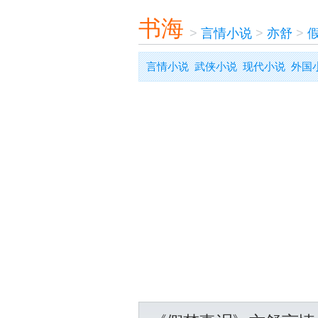
书海
>
言情小说
>
亦舒
>
言情小说
武侠小说
现代小说
外国