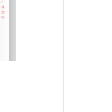
>
或
空
格