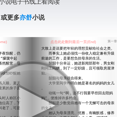
小说电子书线上看阅读
》或更多
亦舒
小说
me)
点击此处翻到最后一页(End)
第一章
大致上是说要把年轻的理想贡献给社会之类。
夜惊醒，仍
而事实上她必须找一份收入稳定兼有升级
”朦胧中起
前途的工作，是要想负担母亲的生活。
蓦然醒觉，母
韶韶十分幸运，她进新闻部那年，男女刚
刚同工同酬，到了一定职级，且可领取房屋津
咳怕吵醒她
贴。
韶韶与母亲很合得来。
入睡。夏天
大学里同学均明白她是著名的妈妈的女儿
疲累的身子去
。
动辄一句“啊，这不行我要早些回去陪妈
时人称区小
妈”，便推掉许多约会。
地位高了，下
韶韶是少数觉得她有一个无懈可击的母亲
叫老了，可是
的女儿。
。
她认为母亲漂亮、优雅，有幽默感，修养