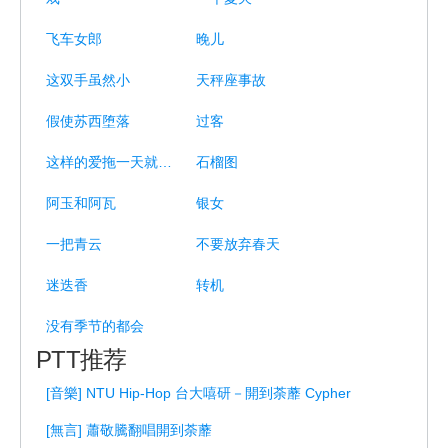
飞车女郎
晚儿
这双手虽然小
天秤座事故
假使苏西堕落
过客
这样的爱拖一天就是错一天
石榴图
阿玉和阿瓦
银女
一把青云
不要放弃春天
迷迭香
转机
没有季节的都会
PTT推荐
[音樂] NTU Hip-Hop 台大嘻研－開到荼蘼 Cypher
[無言] 蕭敬騰翻唱開到荼蘼