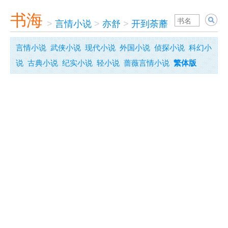
书海
>
言情小说
>
亦舒
>
开到荼蘼
言情小说
武侠小说
现代小说
外国小说
侦探小说
科幻小
说
古典小说
纪实小说
轻小说
蔷薇言情小说
繁体版