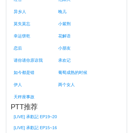
异乡人
晚儿
莫失莫忘
小紫荆
幸运饼乾
花解语
恋后
小朋友
请你请你原谅我
承欢记
如今都是错
葡萄成熟的时候
伊人
两个女人
天秤座事故
PTT推荐
[LIVE] 承歡記 EP19~20
[LIVE] 承歡記 EP15~16