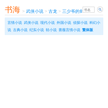
书海
>
武侠小说
>
古龙
>
三少爷的剑
言情小说
武侠小说
现代小说
外国小说
侦探小说
科幻小
说
古典小说
纪实小说
轻小说
蔷薇言情小说
繁体版