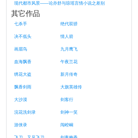
现代都市风景——论亦舒与琼瑶言情小说之差别
其它作品
七杀手
绝代双骄
决不低头
情人箭
画眉鸟
九月鹰飞
血海飘香
午夜兰花
绣花大盗
新月传奇
飘香剑雨
大旗英雄传
大沙漠
剑客行
浣花洗剑录
剑神一笑
游侠录
闯崆峒
飞刀，又见飞刀
剑毒梅香