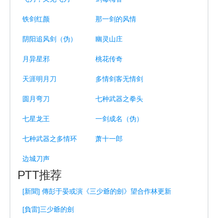
铁剑红颜
那一剑的风情
阴阳追风剑（伪）
幽灵山庄
月异星邪
桃花传奇
天涯明月刀
多情剑客无情剑
圆月弯刀
七种武器之拳头
七星龙王
一剑成名（伪）
七种武器之多情环
萧十一郎
边城刀声
PTT推荐
[新聞] 傳彭于晏或演《三少爺的劍》望合作林更新
[負雷]三少爺的劍