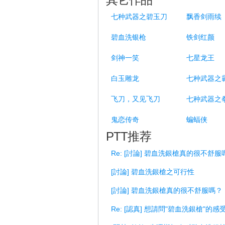
七种武器之碧玉刀
飘香剑雨续
碧血洗银枪
铁剑红颜
剑神一笑
七星龙王
白玉雕龙
七种武器之
飞刀，又见飞刀
七种武器之
鬼恋传奇
蝙蝠侠
PTT推荐
Re: [討論] 碧血洗銀槍真的很不舒服
[討論] 碧血洗銀槍之可行性
[討論] 碧血洗銀槍真的很不舒服嗎？
Re: [認真] 想請問"碧血洗銀槍"的感