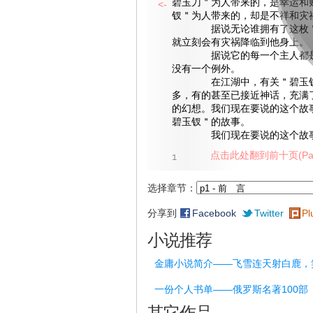
碧玉刀＂为人带来的，是幸运和
<-
钗＂为人带来的，却是不祥和灾
据说无论谁拥有了这枚＂
就立刻会有灾祸降临到他身上。
据说它的每一个主人都是
没有一个例外。
在江湖中，有关＂碧玉钗
多，有的甚至已接近神话，充满
的幻想。我们现在要说的这个故
碧玉钗＂的故事。
我们现在要说的这个故事
点击此处翻到前十页(Pag
1
选择章节：
分享到
Facebook
Twitter
Pl
小说推荐
金庸小说简介——飞雪连天射白鹿，
一份个人书单——俄罗斯名著100部
其它作品