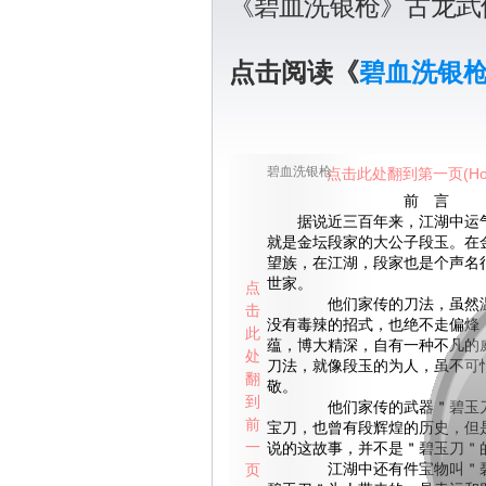
《碧血洗银枪》古龙武
点击阅读《
碧血洗银
碧血洗银枪
点击此处翻到第一页(Ho
前 言
据说近三百年来，江湖中运气
就是金坛段家的大公子段玉。在
望族，在江湖，段家也是个声名
世家。
点
他们家传的刀法，虽然温
击
没有毒辣的招式，也绝不走偏烽
此
蕴，博大精深，自有一种不凡的
处
刀法，就像段玉的为人，虽不可
翻
敬。
到
他们家传的武器＂碧玉刀
前
宝刀，也曾有段辉煌的历史，但
一
说的这故事，并不是＂碧玉刀＂
页
江湖中还有件宝物叫＂碧