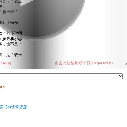
财富，＂碧玉
祸。
碧玉钗＂，
死于横祸，
＂的传说很
了妖异和邪恶
事，也不是＂
，是＂碧玉
eUp)
点击此处翻到后十页(PageDown)
2
urk
笑书神侠倚碧鸳