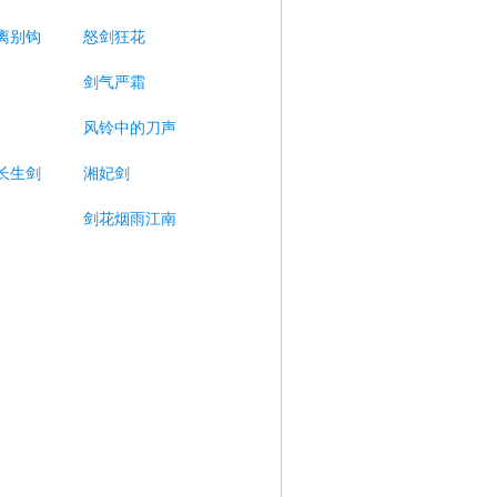
离别钩
怒剑狂花
剑气严霜
风铃中的刀声
长生剑
湘妃剑
剑花烟雨江南