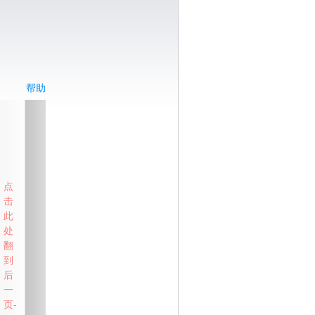
帮助
点
击
此
处
翻
到
后
一
页-