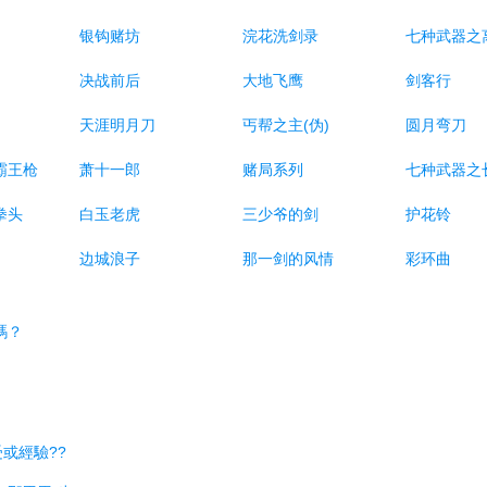
银钩赌坊
浣花洗剑录
七种武器之
决战前后
大地飞鹰
剑客行
天涯明月刀
丐帮之主(伪)
圆月弯刀
霸王枪
萧十一郎
赌局系列
七种武器之
拳头
白玉老虎
三少爷的剑
护花铃
边城浪子
那一剑的风情
彩环曲
嗎？
受或經驗??