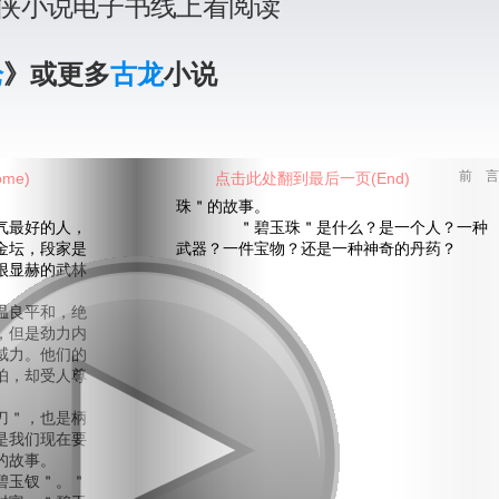
侠小说电子书线上看阅读
枪
》或更多
古龙
小说
me)
点击此处翻到最后一页(End)
前 言
珠＂的故事。
最好的人，
＂碧玉珠＂是什么？是一个人？一种
金坛，段家是
武器？一件宝物？还是一种神奇的丹药？
很显赫的武林
良平和，绝
，但是劲力内
威力。他们的
怕，却受人尊
＂，也是柄
是我们现在要
的故事。
玉钗＂。＂