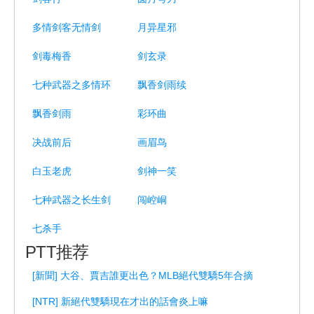
多情剑客无情剑
月异星邪
剑毒梅香
剑玄录
七种武器之多情环
飘香剑雨续
飘香剑雨
彩环曲
决战前后
画眉鸟
白玉老虎
剑神一笑
七种武器之长生剑
闯崆峒
七杀手
PTT推荐
[新聞] 大谷、賈吉誰更出色？MLB絕代雙驕5年合摘
[NTR] 新絕代雙驕現在才出的話會炎上嘛