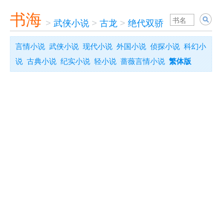
书海
>
武侠小说
>
古龙
>
绝代双骄
言情小说
武侠小说
现代小说
外国小说
侦探小说
科幻小
说
古典小说
纪实小说
轻小说
蔷薇言情小说
繁体版