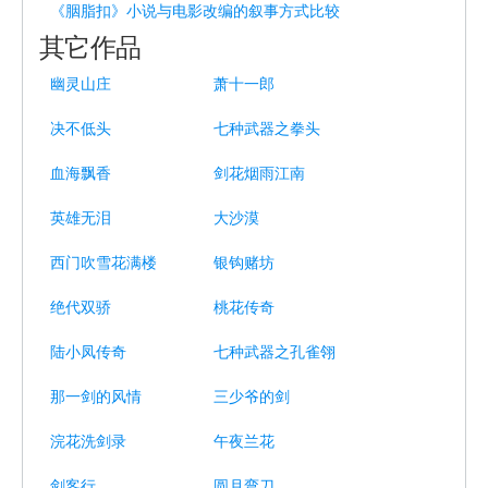
《胭脂扣》小说与电影改编的叙事方式比较
其它作品
幽灵山庄
萧十一郎
决不低头
七种武器之拳头
血海飘香
剑花烟雨江南
英雄无泪
大沙漠
西门吹雪花满楼
银钩赌坊
绝代双骄
桃花传奇
陆小凤传奇
七种武器之孔雀翎
那一剑的风情
三少爷的剑
浣花洗剑录
午夜兰花
剑客行
圆月弯刀