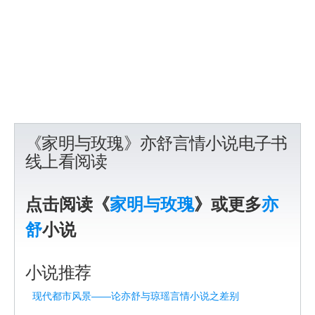
《家明与玫瑰》亦舒言情小说电子书
线上看阅读
点击阅读《
家明与玫瑰
》或更多
亦
舒
小说
小说推荐
现代都市风景——论亦舒与琼瑶言情小说之差别