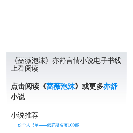
《蔷薇泡沫》亦舒言情小说电子书线
上看阅读
点击阅读《
蔷薇泡沫
》或更多
亦舒
小说
小说推荐
一份个人书单——俄罗斯名著100部