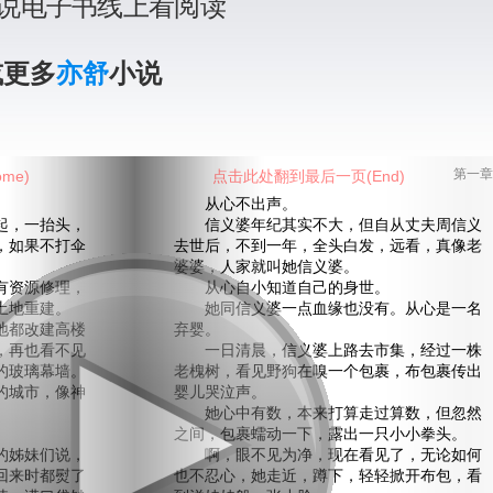
说电子书线上看阅读
或更多
亦舒
小说
me)
点击此处翻到最后一页(End)
第一章
从心不出声。
，一抬头，
信义婆年纪其实不大，但自从丈夫周信义
，如果不打伞
去世后，不到一年，全头白发，远看，真像老
婆婆，人家就叫她信义婆。
资源修理，
从心自小知道自己的身世。
土地重建。
她同信义婆一点血缘也没有。从心是一名
都改建高楼
弃婴。
，再也看不见
一日清晨，信义婆上路去市集，经过一株
的玻璃幕墙。
老槐树，看见野狗在嗅一个包裹，布包裹传出
城市，像神
婴儿哭泣声。
她心中有数，本来打算走过算数，但忽然
之间，包裹蠕动一下，露出一只小小拳头。
姊妹们说，
啊，眼不见为净，现在看见了，无论如何
回来时都熨了
也不忍心，她走近，蹲下，轻轻掀开布包，看