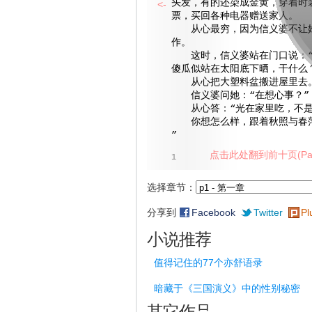
头发，有的还染成金黄，穿着时
<-
票，买回各种电器赠送家人。
从心最穷，因为信义婆不让她
作。
这时，信义婆站在门口说：“
傻瓜似站在太阳底下晒，干什么
从心把大塑料盆搬进屋里去
信义婆问她：“在想心事？”
从心答：“光在家里吃，不是
你想怎么样，跟着秋照与春萍
”
点击此处翻到前十页(Pag
1
选择章节：
分享到
Facebook
Twitter
Pl
小说推荐
值得记住的77个亦舒语录
暗藏于《三国演义》中的性别秘密
其它作品