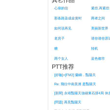
心扉的信
紧些,再紧些
那条路染成金黄时
两者之间
如何说再见
美丽新世界
老房子
请你请你原
糖
转机
两个女人
蓝色都市
PTT推荐
[好咖]+[FM2] 蘭嶼．豔陽天
Re: 飛往中南美洲 是豔陽天
[新聞] 永靖豔陽天強碰東石撐4局 
[問題] 再見豔陽天