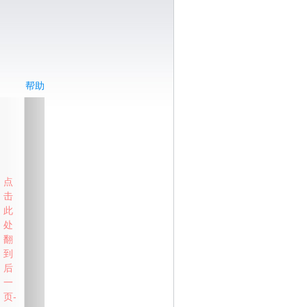
帮助
点
击
此
处
翻
到
后
一
页-