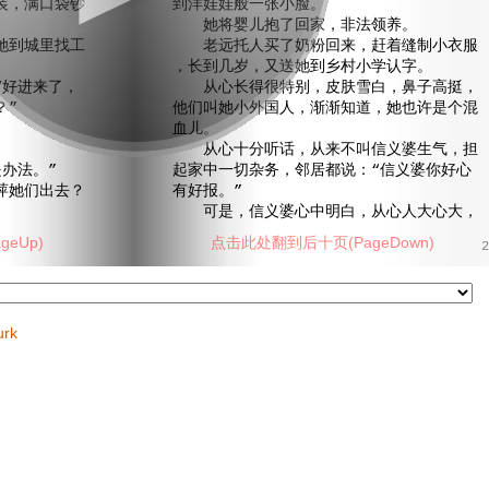
装，满口袋钞
到洋娃娃般一张小脸。
她将婴儿抱了回家，非法领养。
到城里找工
老远托人买了奶粉回来，赶着缝制小衣服
，长到几岁，又送她到乡村小学认字。
好进来了，
从心长得很特别，皮肤雪白，鼻子高挺，
？”
他们叫她小外国人，渐渐知道，她也许是个混
。
血儿。
从心十分听话，从来不叫信义婆生气，担
办法。”
起家中一切杂务，邻居都说：“信义婆你好心
她们出去？
有好报。”
可是，信义婆心中明白，从心人大心大，
eUp)
点击此处翻到后十页(PageDown)
2
urk