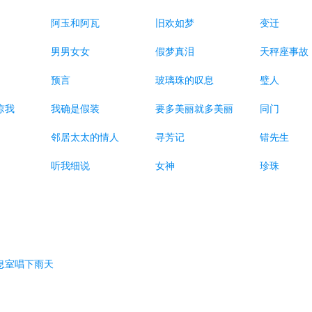
阿玉和阿瓦
旧欢如梦
变迁
男男女女
假梦真泪
天秤座事故
预言
玻璃珠的叹息
璧人
谅我
我确是假装
要多美丽就多美丽
同门
邻居太太的情人
寻芳记
错先生
听我细说
女神
珍珠
休息室唱下雨天