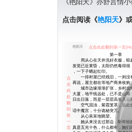
《艳阳天》亦舒言情小
点击阅读《
艳阳天
》
艳阳天
点击此处翻到第一页(Ho
第一章
周从心在天井洗好衣服，晾起
发觉已近黄昏，太阳仍然毒得很
，一下子晒起红印。
一排村屋已经残旧，一则没有
点
再说，屋主都在等地产商来收购
击
城市边缘渐渐扩张，乡村农地
此
大厦，地平线远处，已不是山坳
处
日出日落，而是一层层高耸入云
翻
空气混浊，紫霞笼罩，远处的
到
话中魔宫，十分诡秘突兀。
前
从心呆呆地眺望。
一
她从来没去过那边，听年轻的
页
真是五光十色，什么都有，她们