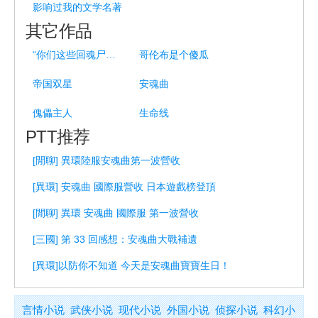
影响过我的文学名著
其它作品
“你们这些回魂尸——”
哥伦布是个傻瓜
帝国双星
安魂曲
傀儡主人
生命线
PTT推荐
[閒聊] 異環陸服安魂曲第一波營收
[異環] 安魂曲 國際服營收 日本遊戲榜登頂
[閒聊] 異環 安魂曲 國際服 第一波營收
[三國] 第 33 回感想：安魂曲大戰補遺
[異環]以防你不知道 今天是安魂曲寶寶生日！
言情小说
武侠小说
现代小说
外国小说
侦探小说
科幻小