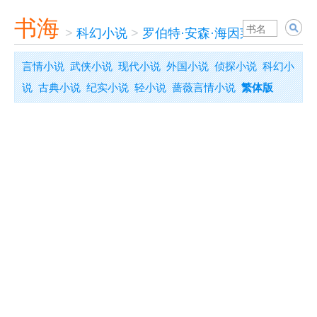
书海
>
科幻小说
>
罗伯特·安森·海因莱因
>
安魂
言情小说
武侠小说
现代小说
外国小说
侦探小说
科幻小
说
古典小说
纪实小说
轻小说
蔷薇言情小说
繁体版