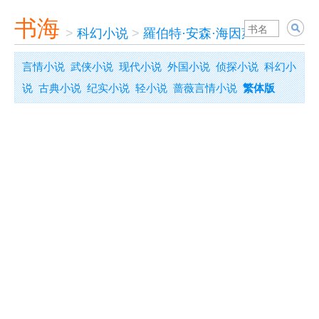
书海
>
科幻小说
>
羅伯特·安森·海因萊因
言情小说
武侠小说
现代小说
外国小说
侦探小说
科幻小
说
古典小说
纪实小说
轻小说
蔷薇言情小说
繁体版