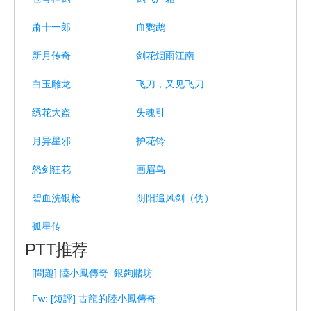
萧十一郎
血鹦鹉
新月传奇
剑花烟雨江南
白玉雕龙
飞刀，又见飞刀
绣花大盗
失魂引
月异星邪
护花铃
怒剑狂花
画眉鸟
碧血洗银枪
阴阳追风剑（伪）
孤星传
PTT推荐
[問題] 陸小鳳傳奇_銀鉤賭坊
Fw: [短評] 古龍的陸小鳳傳奇