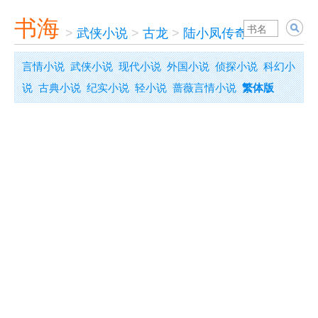
书海
>
武侠小说
>
古龙
>
陆小凤传奇
言情小说
武侠小说
现代小说
外国小说
侦探小说
科幻小
说
古典小说
纪实小说
轻小说
蔷薇言情小说
繁体版