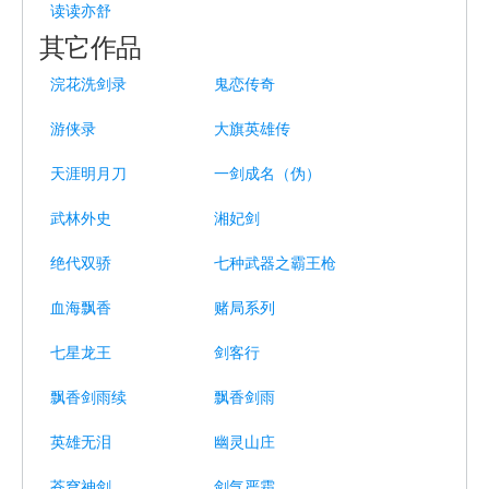
读读亦舒
其它作品
浣花洗剑录
鬼恋传奇
游侠录
大旗英雄传
天涯明月刀
一剑成名（伪）
武林外史
湘妃剑
绝代双骄
七种武器之霸王枪
血海飘香
赌局系列
七星龙王
剑客行
飘香剑雨续
飘香剑雨
英雄无泪
幽灵山庄
苍穹神剑
剑气严霜