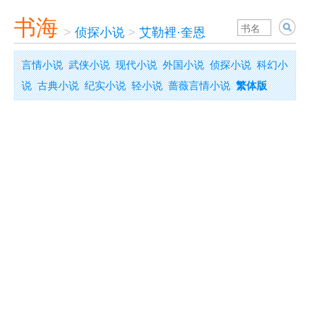
书海
>
侦探小说
>
艾勒裡·奎恩
言情小说
武侠小说
现代小说
外国小说
侦探小说
科幻小
说
古典小说
纪实小说
轻小说
蔷薇言情小说
繁体版