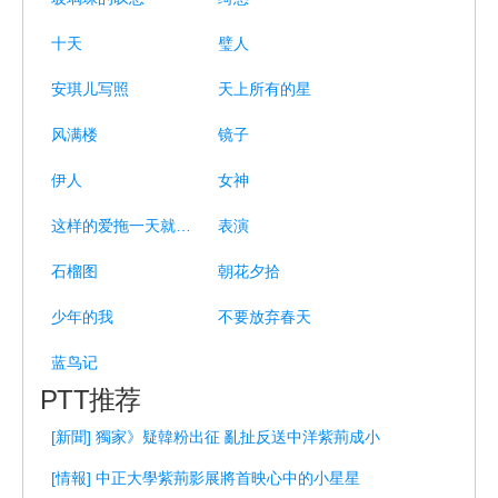
十天
璧人
安琪儿写照
天上所有的星
风满楼
镜子
伊人
女神
这样的爱拖一天就是错一天
表演
石榴图
朝花夕拾
少年的我
不要放弃春天
蓝鸟记
PTT推荐
[新聞] 獨家》疑韓粉出征 亂扯反送中洋紫荊成小
[情報] 中正大學紫荊影展將首映心中的小星星