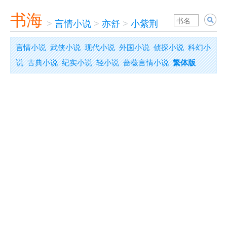
书海
>
言情小说
>
亦舒
>
小紫荆
言情小说
武侠小说
现代小说
外国小说
侦探小说
科幻小
说
古典小说
纪实小说
轻小说
蔷薇言情小说
繁体版