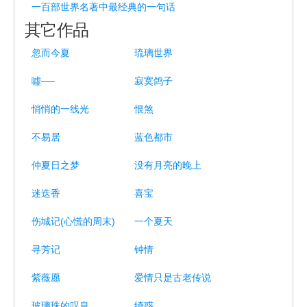
一百部世界名著中最经典的一句话
其它作品
忽而今夏
琉璃世界
噓──
寂寞鸽子
悄悄的一线光
恨煞
不易居
蓝色都市
仲夏日之梦
没有月亮的晚上
迷迭香
喜宝
伤城记(心慌的周末)
一个夏天
寻芳记
钟情
紫薇愿
爱情只是古老传说
玻璃珠的叹息
绮惑