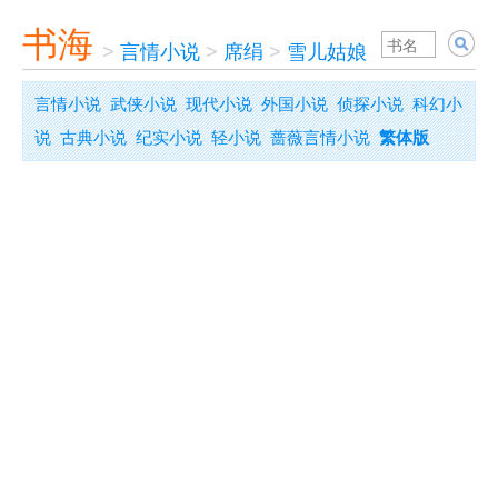
书海
>
言情小说
>
席绢
>
雪儿姑娘
言情小说
武侠小说
现代小说
外国小说
侦探小说
科幻小
说
古典小说
纪实小说
轻小说
蔷薇言情小说
繁体版