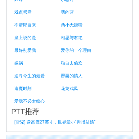
戏点鸳鸯
我的蓝
不请郎自来
两小无嫌猜
皇上说的是
相思与君绝
最好别爱我
爱你的十个理由
嫁祸
独自去偷欢
追寻今生的最爱
罂粟的情人
逢魔时刻
花龙戏凤
爱我不必太痴心
PTT推荐
[雪兒] 身高僅27英寸，世界最小“拇指姑娘”