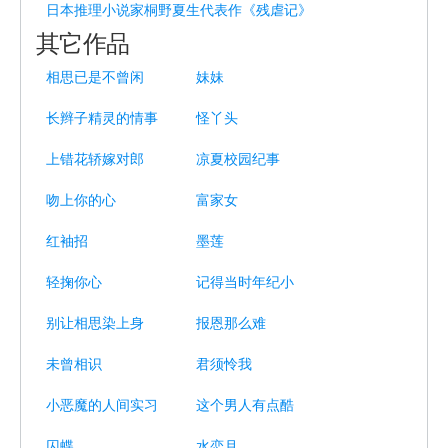
日本推理小说家桐野夏生代表作《残虐记》
其它作品
相思已是不曾闲
妹妹
长辫子精灵的情事
怪丫头
上错花轿嫁对郎
凉夏校园纪事
吻上你的心
富家女
红袖招
墨莲
轻掬你心
记得当时年纪小
别让相思染上身
报恩那么难
未曾相识
君须怜我
小恶魔的人间实习
这个男人有点酷
囚蝶
水恋月