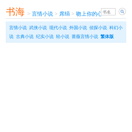
书海
>
言情小说
>
席绢
>
吻上你的心
言情小说
武侠小说
现代小说
外国小说
侦探小说
科幻小
说
古典小说
纪实小说
轻小说
蔷薇言情小说
繁体版