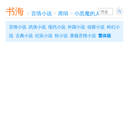
书海
>
言情小说
>
席绢
>
小恶魔的人间实习
言情小说
武侠小说
现代小说
外国小说
侦探小说
科幻小
说
古典小说
纪实小说
轻小说
蔷薇言情小说
繁体版