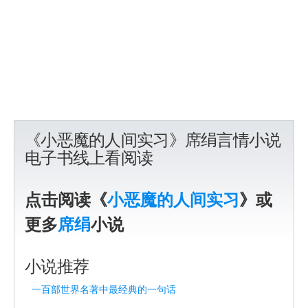
《小恶魔的人间实习》席绢言情小说
电子书线上看阅读
点击阅读《
小恶魔的人间实习
》或
更多
席绢
小说
小说推荐
一百部世界名著中最经典的一句话