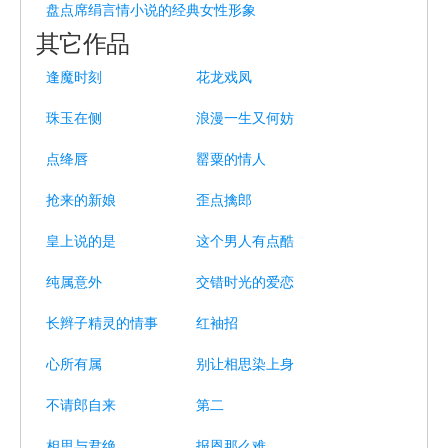
盘点席绢言情小说的经典女性形象
其它作品
逢魔时刻
花龙戏凤
珠玉在侧
浪漫一生又何妨
点绛唇
罂粟的情人
抢来的新娘
歪点擒郎
皇上说的是
这个男人有点酷
纯属意外
交错时光的爱恋
长辫子精灵的情事
红袖招
心所有属
别让相思染上身
不请郎自来
第二
相思与君绝
报恩那么难