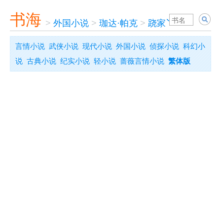
书海
>
外国小说
>
珈达·帕克
>
跷家丫头
言情小说
武侠小说
现代小说
外国小说
侦探小说
科幻小
说
古典小说
纪实小说
轻小说
蔷薇言情小说
繁体版