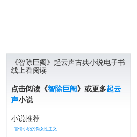
《智除巨阉》起云声古典小说电子书
线上看阅读
点击阅读《
智除巨阉
》或更多
起云
声
小说
小说推荐
言情小说的伪女性主义