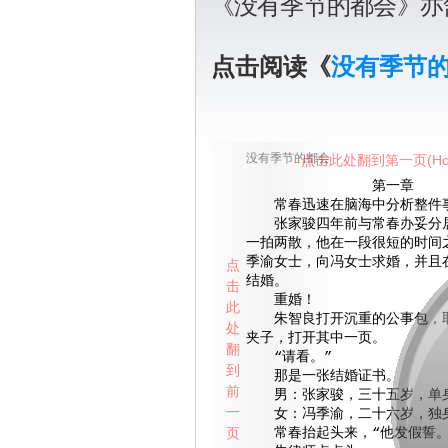
《没有季节的都会》亦
点击阅读《
没有季节
没有季节的都会
点击此处翻到第一页(Ho
第一章
常春迅速在脑海中分析整件
张家骏四年前与常春办妥分居
一拍两散，他在一段很短的时间
季渝女士，向冯女士求婚，并且
点
结婚。
击
重婚！
此
朱智良打开沉重的公事包，取
处
夹子，打开其中一页。
翻
“请看。”
到
那是一张结婚证书。
前
男：张家骏，三十五岁，单
一
女：冯季渝，二十六岁，独
页
常春抬起头来，“他发假誓。