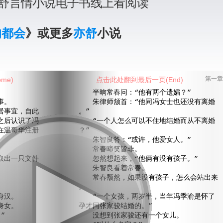
舒言情小说电子书线上看阅读
的都会
》或更多
亦舒
小说
me)
点击此处翻到最后一页(End)
第一章
半晌常春问：“他有两个遗孀？”
事。
朱律师颔首：“他同冯女士也还没有离婚
事宜，自此
。”
之后认识了冯
“一个人怎么可以不住地结婚而从不离婚
在温哥华注册
？”
朱智良答：“或许，他爱女人。”
常春啼笑皆非。
出一只文件
忽然想起来，“他俩有没有孩子。”
朱智良看着常春。
常春颓然，如果没有孩子，怎么会站出来
。
身汉。
“一个女孩，两岁半，当年冯季渝是怀了
身女。
孕才同张家骏结婚的。”
”
没想到张家骏还有一个女儿。