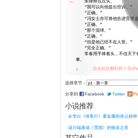
朱律师点点头。
<-
“我可以向他提出控诉。”
“正确。”
“冯女士亦可将他告进官里去
“正确。”
“那个混球。”
“正确。”
“但是他已经不在人世。”
“完全正确。”
常春用手捧着头，不信天下有
事。
点击此处翻到前十页(Pag
1
选择章节：
分享到
Facebook
Twitter
Pl
小说推荐
从李白《侠客行》看金庸的侠义精神
读川端康成《雪国》的物哀之美
其它作品