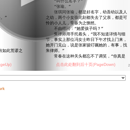
“叫什么名字？”
“张瑜。”
张琪同张瑜，都是好名字，幼吾幼以及人
。”
之幼，两个小女孩此刻都失去了父亲，都是可
怜的小人儿，常春为之恻然。
不由得问：“她爱孩子吗？”
朱律师用手托着头，“我不知道详情与细
节，事实上那位冯女士昨日下午才找上门来，
她开门见山，说是张家骏叮嘱她的，有事，找
如此荒谬之
朱律师。”
常春在这种关头都忘不了调笑，“你真是
eUp)
点击此处翻到后十页(PageDown)
2
urk