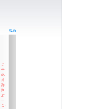
帮助
点
击
此
处
翻
到
后
一
页-