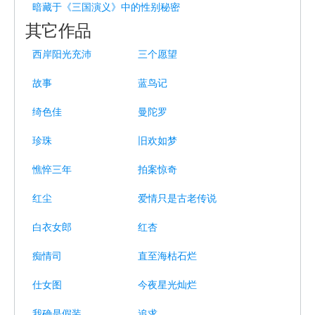
暗藏于《三国演义》中的性别秘密
其它作品
西岸阳光充沛
三个愿望
故事
蓝鸟记
绮色佳
曼陀罗
珍珠
旧欢如梦
憔悴三年
拍案惊奇
红尘
爱情只是古老传说
白衣女郎
红杏
痴情司
直至海枯石烂
仕女图
今夜星光灿烂
我确是假装
追求