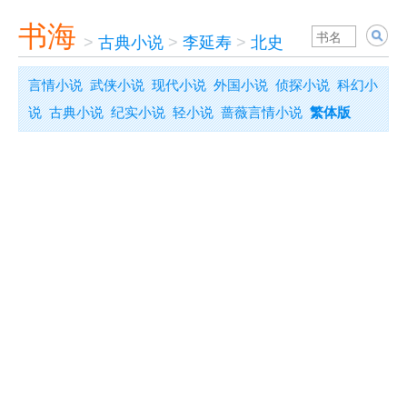
书海
>
古典小说
>
李延寿
>
北史
言情小说
武侠小说
现代小说
外国小说
侦探小说
科幻小
说
古典小说
纪实小说
轻小说
蔷薇言情小说
繁体版