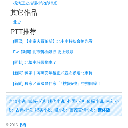
横沟正史推理小说的特点
其它作品
北史
PTT推荐
[贈票] 【史帝夫賈伯斯】北中南特映會搶先看
Fw: [新聞] 北市勞檢銀行 史上最嚴
[問卦] 北檢史詩級翻車？
[新聞] 獨家｜蔣萬安年後正式宣布參選北市長
[新聞] 獨家／黃國昌住家「4樓變5樓」空照圖曝！
言情小说
武侠小说
现代小说
外国小说
侦探小说
科幻小
说
古典小说
纪实小说
轻小说
蔷薇言情小说
繁体版
© 2016
书海