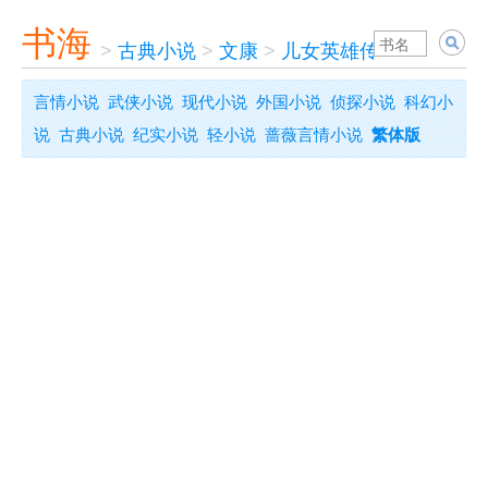
书海
>
古典小说
>
文康
>
儿女英雄传
言情小说
武侠小说
现代小说
外国小说
侦探小说
科幻小
说
古典小说
纪实小说
轻小说
蔷薇言情小说
繁体版