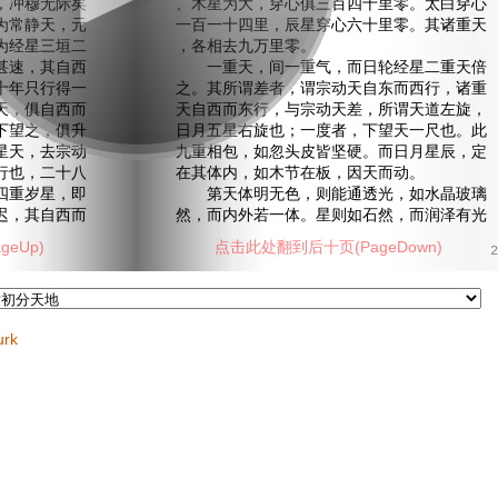
，冲穆无际矣
、木星为大，穿心俱三百四十里零。太白穿心
为常静天，元
一百一十四里，辰星穿心六十里零。其诸重天
为经星三垣二
，各相去九万里零。
甚速，其自西
一重天，间一重气，而日轮经星二重天倍
十年只行得一
之。其所谓差者，谓宗动天自东而西行，诸重
天，俱自西而
天自西而东行，与宗动天差，所谓天道左旋，
下望之，俱升
日月五星右旋也；一度者，下望天一尺也。此
星天，去宗动
九重相包，如忽头皮皆坚硬。而日月星辰，定
行也，二十八
在其体内，如木节在板，因天而动。
四重岁星，即
第天体明无色，则能通透光，如水晶玻璃
迟，其自西而
然，而内外若一体。星则如石然，而润泽有光
eUp)
点击此处翻到后十页(PageDown)
2
urk