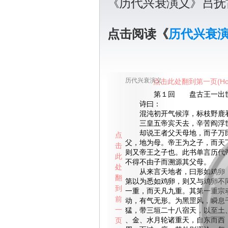
《历代兴衰演义》吕抚
点击阅读《
历代兴衰
历代兴衰演义
点击此处翻到第一页(Ho
第１回 盘古王一出世
诗曰：
混沌初开气候淳，标枝野鹿
三皇五帝宾天去，辛苦阎浮
却说王者父天母地，而子万民
点
父，地为母。帝王为之子，而天
击
则又帝王之子也。此书单言历代
此
不得不由子而溯源其父母。
处
从来言天地者，曰形如鸡卵，
翻
第以为悉如鸡卵，则又与鸡卵不
到
一重，而天凡九重。其第一重宗
前
动，有气无形。为黑罡风，瞬息
一
猛，带三垣二十八宿天，以至土
页
、金、水月轮诸重天，自东而西