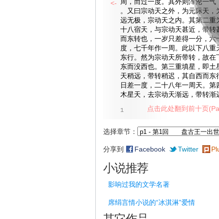
周，而过一度。其外则浑沦一气
<-
。又曰宗动天之外，为元际天，
远无极，宗动天之内。其第二重
十八宿天，与宗动天甚近，带转
而东转也，一岁只差得一分，六
度，七千年作一周。此以下八重
东行。然为宗动天所带转，故在
东而没西也。第三重填星，即土
天稍远，带转稍迟，其自西而东
日差一度，二十八年一周天。第
木星天，去宗动天渐远，带转渐
点击此处翻到前十页(Pag
1
选择章节：
分享到
Facebook
Twitter
Pl
小说推荐
影响过我的文学名著
席绢言情小说的“冰淇淋”爱情
其它作品