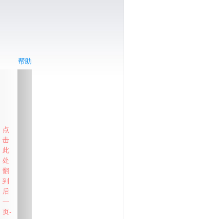
帮助
点
击
此
处
翻
到
后
一
页-