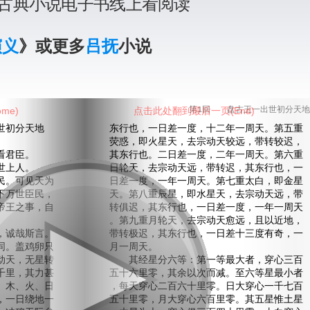
古典小说电子书线上看阅读
演义
》或更多
吕抚
小说
me)
点击此处翻到最后一页(End)
第1回 盘古王一出世初分天地
初分天地
东行也，一日差一度，十二年一周天。第五重
荧惑，即火星天，去宗动天较远，带转较迟，
看君臣。
其东行也。二日差一度，二年一周天。第六重
世上人。
日轮天，去宗动天远，带转迟，其东行也，一
。可见天为
日差一度，一年一周天。第七重太白，即金星
下万世臣民，
天。第八重辰星，即水星天，去宗动天远，带
帝王之事，自
转俱迟，其东行也，一日差一度，一年一周天
。第九重月轮天，去宗动天愈远，且以近地，
诚哉斯言。
带转极迟，其东行也，一日差十三度有奇，一
同。盖鸡卵只
月一周天。
动天，无星转
其经星分六等：第一等最大者，穿心三百
千里，其力甚
五十六里零，其余以次而减。至六等星最小者
、木、火、日
，每天穿心二百六十里零。日大穿心一千七百
，一日绕地一
五十里零，月大穿心六百里零。其五星惟土星