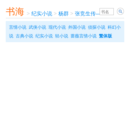
书海
>
纪实小说
>
杨群
>
张竞生传——性博士浮
言情小说
武侠小说
现代小说
外国小说
侦探小说
科幻小
说
古典小说
纪实小说
轻小说
蔷薇言情小说
繁体版