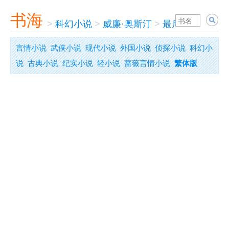
书海
>
科幻小说
>
威廉·奥斯汀
>
最后一劫
言情小说
武侠小说
现代小说
外国小说
侦探小说
科幻小
说
古典小说
纪实小说
轻小说
蔷薇言情小说
繁体版