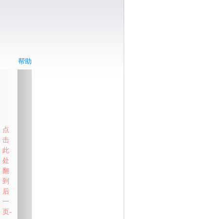
帮助
点
击
此
处
翻
到
后
一
页-