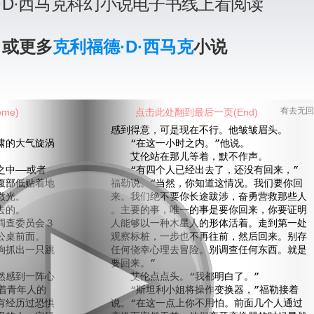
·D·西马克科幻小说电子书线上看阅读
》或更多
克利福德·D·西马克
小说
me)
点击此处翻到最后一页(End)
有去无回
感到得意，可是现在不行。他皱皱眉头。
的大气旋涡
“在这一小时之内。”他说。
艾伦站在那儿等着，默不作声。
中——或者
“有四个人已经出去了，还没有回来，”
腹部低贴着地
福勒说。“当然，你知道这情况。我们要你回
微光。
来。我们绝不要你长途跋涉，奋勇营救那些人
去的。
。主要的事，唯一的事是要你回来，你要证明
查委员会３
人能够以一种木星人的形体活着。走到第一处
公桌前面。
观察标桩，一步也不再往前，然后回来。别存
抓出一只跳
任何侥幸心理去冒险。别调查任何东西。就是
要回来。”
感到一阵心
艾伦点点头。“我都明白了。”
着青年人的
“斯坦利小姐将操作变换器，”福勒接着
有经历过恐惧
说。“在这一点上你不用怕。前面几个人通过