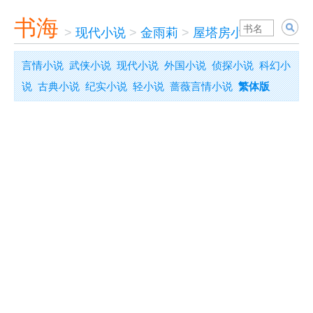
书海
>
现代小说
>
金雨莉
>
屋塔房小猫
言情小说
武侠小说
现代小说
外国小说
侦探小说
科幻小
说
古典小说
纪实小说
轻小说
蔷薇言情小说
繁体版