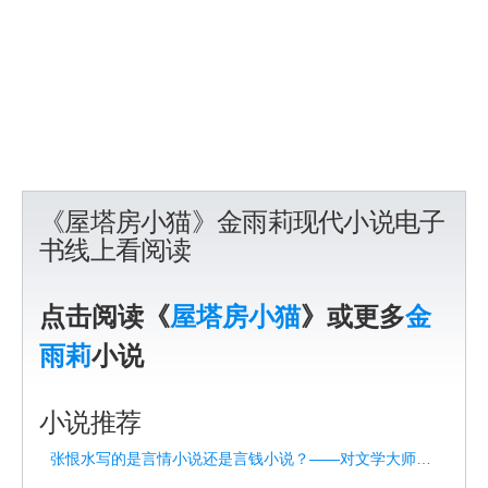
《屋塔房小猫》金雨莉现代小说电子
书线上看阅读
点击阅读《
屋塔房小猫
》或更多
金
雨莉
小说
小说推荐
张恨水写的是言情小说还是言钱小说？——对文学大师的重新解读