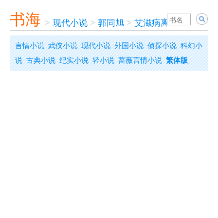
书海
>
现代小说
>
郭同旭
>
艾滋病离我们有多远
言情小说
武侠小说
现代小说
外国小说
侦探小说
科幻小
说
古典小说
纪实小说
轻小说
蔷薇言情小说
繁体版