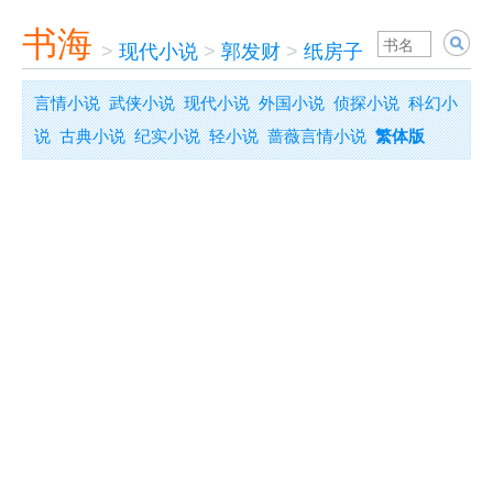
书海
>
现代小说
>
郭发财
>
纸房子
言情小说
武侠小说
现代小说
外国小说
侦探小说
科幻小
说
古典小说
纪实小说
轻小说
蔷薇言情小说
繁体版