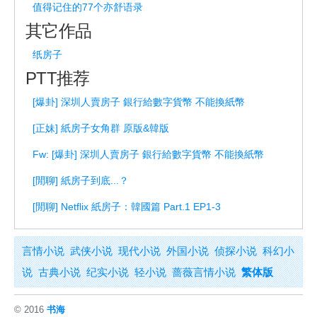
值得记住的77个亦舒语录
其它作品
纸房子
PTT推荐
[爆卦] 深圳人賣房子 銀行給數字貨幣 不能換紙幣
[正妹] 紙房子女角群 原版&韓版
Fw: [爆卦] 深圳人賣房子 銀行給數字貨幣 不能換紙幣
[閒聊] 紙房子到底...？
[閒聊] Netflix 紙房子：韓國篇 Part.1 EP1-3
言情小说
武侠小说
现代小说
外国小说
侦探小说
科幻小
说
古典小说
纪实小说
轻小说
蔷薇言情小说
繁体版
© 2016
书海