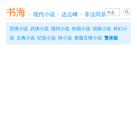
书海
>
现代小说
>
边云峰
>
非法同居
言情小说
武侠小说
现代小说
外国小说
侦探小说
科幻小
说
古典小说
纪实小说
轻小说
蔷薇言情小说
繁体版