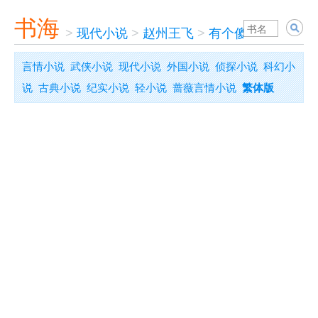
书海
>
现代小说
>
赵州王飞
>
有个傻瓜爱过你
言情小说
武侠小说
现代小说
外国小说
侦探小说
科幻小
说
古典小说
纪实小说
轻小说
蔷薇言情小说
繁体版