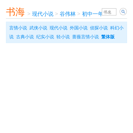
书海
>
现代小说
>
谷伟林
>
初中一年级
言情小说
武侠小说
现代小说
外国小说
侦探小说
科幻小
说
古典小说
纪实小说
轻小说
蔷薇言情小说
繁体版