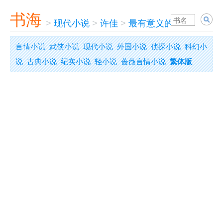
书海
>
现代小说
>
许佳
>
最有意义的生活
言情小说
武侠小说
现代小说
外国小说
侦探小说
科幻小
说
古典小说
纪实小说
轻小说
蔷薇言情小说
繁体版