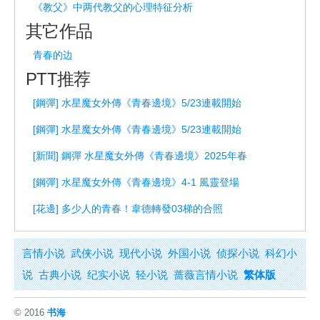
《教父》中两代教父的心理特征分析
其它作品
青春的边
PTT推荐
[鋼彈] 水星魔女外傳《青春邊境》5/23連載開始
[鋼彈] 水星魔女外傳《青春邊境》5/23連載開始
[新聞] 鋼彈 水星魔女外傳《青春邊境》2025年春
[鋼彈] 水星魔女外傳《青春邊境》4-1 風靈登場
[花邊] 多少人的青春！韋德轉發03梯的合照
言情小说
武侠小说
现代小说
外国小说
侦探小说
科幻小
说
古典小说
纪实小说
轻小说
蔷薇言情小说
繁体版
© 2016
书海