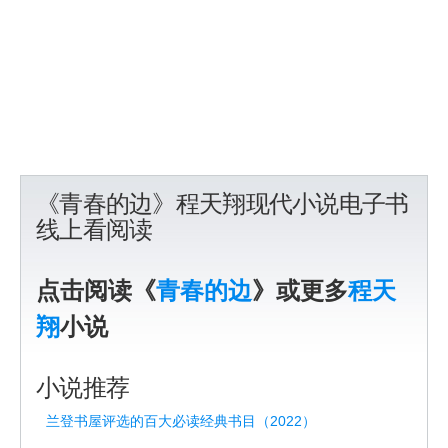
《青春的边》程天翔现代小说电子书
线上看阅读
点击阅读《
青春的边
》或更多
程天
翔
小说
小说推荐
兰登书屋评选的百大必读经典书目（2022）