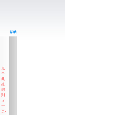
帮助
点
击
此
处
翻
到
后
一
页-