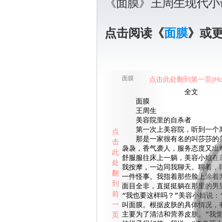
《面膜》王周生现代小
点击阅读《
面膜
》或
面膜
点击此处翻到第一页(Ho
全文
面膜
王周生
美容院里的自杀者
第一次上美容院，听到一个离
点
那是一家很有名的叫莎莎的美
击
袅袅，香气袭人，服务态度又出
此
舒服服往床上一躺，美容小姐在
处
我按摩，一边同我聊天。聊着，
翻
一件怪事。我指着那些脸上涂着
到
面目全非，直挺挺躺在那里的男
前
“我也要这样吗？”美容小姐说：
一
叫面膜。根据皮肤的具体情况，
页
主要为了清洁和营养皮肤。”我