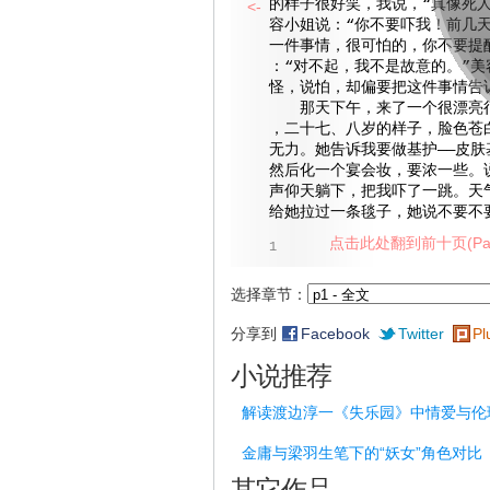
的样子很好笑，我说，“真像死人
<-
容小姐说：“你不要吓我！前几
一件事情，很可怕的，你不要提
：“对不起，我不是故意的。”美
怪，说怕，却偏要把这件事情告
那天下午，来了一个很漂亮很
，二十七、八岁的样子，脸色苍
无力。她告诉我要做基护——皮肤
然后化一个宴会妆，要浓一些。
声仰天躺下，把我吓了一跳。天
给她拉过一条毯子，她说不要不
点击此处翻到前十页(Pag
1
选择章节：
分享到
Facebook
Twitter
Pl
小说推荐
解读渡边淳一《失乐园》中情爱与伦
金庸与梁羽生笔下的“妖女”角色对比
其它作品