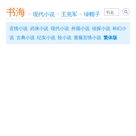
书海
>
现代小说
>
王兆军
>
绿帽子
言情小说
武侠小说
现代小说
外国小说
侦探小说
科幻小
说
古典小说
纪实小说
轻小说
蔷薇言情小说
繁体版