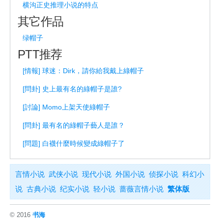
横沟正史推理小说的特点
其它作品
绿帽子
PTT推荐
[情報] 球迷：Dirk，請你給我戴上綠帽子
[問卦] 史上最有名的綠帽子是誰?
[討論] Momo上架天使綠帽子
[問卦] 最有名的綠帽子藝人是誰？
[問題] 白襪什麼時候變成綠帽子了
言情小说
武侠小说
现代小说
外国小说
侦探小说
科幻小
说
古典小说
纪实小说
轻小说
蔷薇言情小说
繁体版
© 2016
书海