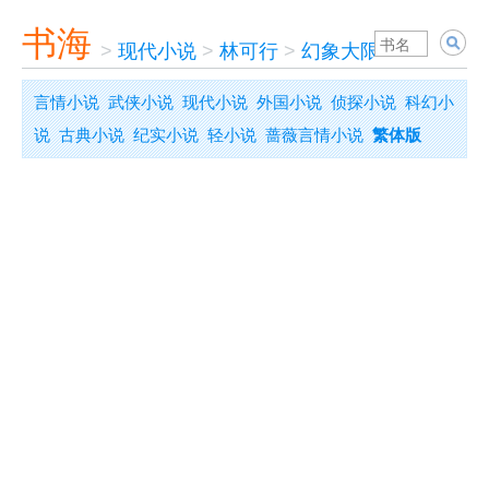
书海
>
现代小说
>
林可行
>
幻象大限
言情小说
武侠小说
现代小说
外国小说
侦探小说
科幻小
说
古典小说
纪实小说
轻小说
蔷薇言情小说
繁体版