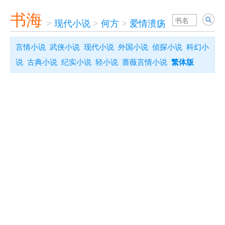
书海
>
现代小说
>
何方
>
爱情溃疡
言情小说
武侠小说
现代小说
外国小说
侦探小说
科幻小
说
古典小说
纪实小说
轻小说
蔷薇言情小说
繁体版