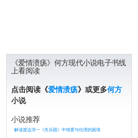
《爱情溃疡》何方现代小说电子书线
上看阅读
点击阅读《
爱情溃疡
》或更多
何方
小说
小说推荐
解读渡边淳一《失乐园》中情爱与伦理的困境