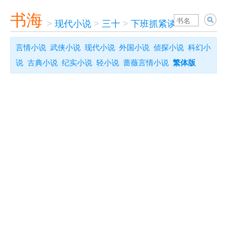
书海
>
现代小说
>
三十
>
下班抓紧谈恋爱
言情小说
武侠小说
现代小说
外国小说
侦探小说
科幻小
说
古典小说
纪实小说
轻小说
蔷薇言情小说
繁体版