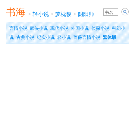
书海
>
轻小说
>
梦枕貘
>
阴阳师
言情小说
武侠小说
现代小说
外国小说
侦探小说
科幻小
说
古典小说
纪实小说
轻小说
蔷薇言情小说
繁体版