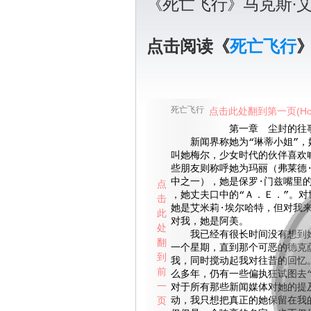
《死亡飞行》马克斯·
点击阅读《
死亡飞行
死亡飞行
点击此处翻到第一页(Ho
第一章 尘封的往
新闻界称她为“琳蒂小姐”，
叫她梅尔，少女时代的伙伴喜欢
些朋友则称呼她为玛丽（弗莱德
中之一），她是保罗·门兹嘴里的
点
，她丈夫口中的“Ａ．Ｅ．”。对
击
她是艾米莉·埃尔哈特，但对我
此
对我，她是阿美。
处
我已经有很长时间没有想到她
翻
一个星期，直到那个可恶的德克
到
我，同时搅动起我对往昔的回忆
前
么多年，仍有一些偏执狂试图去“
一
对于所有那些新闻媒体对她的提
页
动，我只想把真正的她保留在我