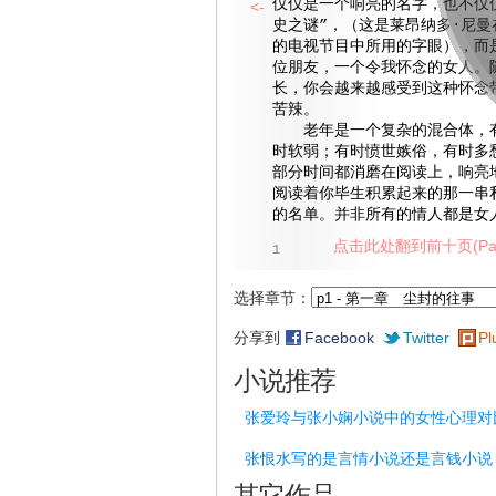
仅仅是一个响亮的名字，也不仅
<-
史之谜”，（这是莱昂纳多·尼曼
的电视节目中所用的字眼），而
位朋友，一个令我怀念的女人。
长，你会越来越感受到这种怀念
苦辣。
老年是一个复杂的混合体，有
时软弱；有时愤世嫉俗，有时多
部分时间都消磨在阅读上，响亮
阅读着你毕生积累起来的那一串
的名单。并非所有的情人都是女
点击此处翻到前十页(Pag
1
选择章节：
分享到
Facebook
Twitter
Pl
小说推荐
张爱玲与张小娴小说中的女性心理对
张恨水写的是言情小说还是言钱小说
其它作品