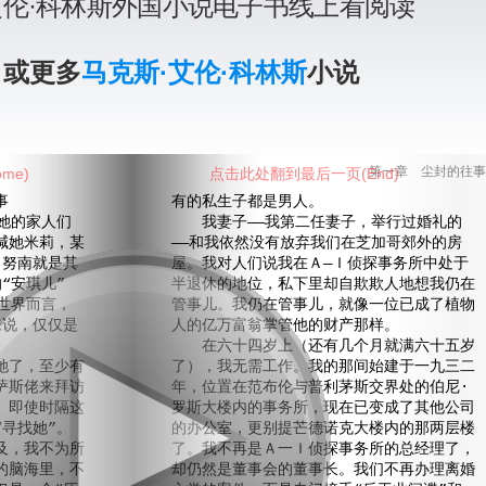
艾伦·科林斯外国小说电子书线上看阅读
》或更多
马克斯·艾伦·科林斯
小说
me)
点击此处翻到最后一页(End)
第一章 尘封的往事
事
有的私生子都是男人。
她的家人们
我妻子——我第二任妻子，举行过婚礼的
喊她米莉，某
——和我依然没有放弃我们在芝加哥郊外的房
·努南就是其
屋。我对人们说我在Ａ—Ｉ侦探事务所中处于
“安琪儿”
半退休的地位，私下里却自欺欺人地想我仍在
世界而言，
管事儿。我仍在管事儿，就像一位已成了植物
来说，仅仅是
人的亿万富翁掌管他的财产那样。
在六十四岁上（还有几个月就满六十五岁
了，至少有
了），我无需工作。我的那间始建于一九三二
萨斯佬来拜访
年，位置在范布伦与普利茅斯交界处的伯尼·
。即使时隔这
罗斯大楼内的事务所，现在已变成了其他公司
寻找她”。
的办公室，更别提芒德诺克大楼内的那两层楼
及，我不为所
了。我不再是Ａ一Ｉ侦探事务所的总经理了，
的脑海里，不
却仍然是董事会的董事长。我们不再办理离婚