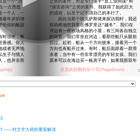
仅是一个“历
之类的案件，而是专门接手“反工业间谍”和
在一次愚蠢
“保安咨询”之类的案件。我获得了如此巨大
是一个人，一
的成就，以至于记不清自己的本行了。
随着年岁的增
因此当那个德克萨斯佬来探访我时，我还
带给你的酸甜
在幼稚地想我要在佛罗里达“越冬”。我们在
河边有一座牧场风格的小屋，有三间各自独立
时强硬，有
的浴室。我们常坐在河边，看那些船只从眼前
愁善感。你大
掠过。起初，船从一个方向驶来，接着另一个
地或者无声地
方向也有船开过来。有时，船后面跟着一群滑
私生子与情人
水者，当中有一些非常漂亮的年轻女孩。我们
人，也并非所
原本可以在海边买一栋房子的，如果我那双年
eUp)
点击此处翻到后十页(PageDown)
2
urk
比
？——对文学大师的重新解读