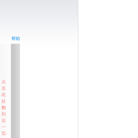
帮助
点
击
此
处
翻
到
后
一
页-