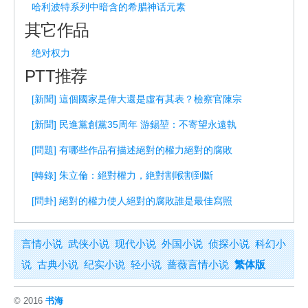
哈利波特系列中暗含的希腊神话元素
其它作品
绝对权力
PTT推荐
[新聞] 這個國家是偉大還是虛有其表？檢察官陳宗
[新聞] 民進黨創黨35周年 游錫堃：不寄望永遠執
[問題] 有哪些作品有描述絕對的權力絕對的腐敗
[轉錄] 朱立倫：絕對權力，絶對割喉割到斷
[問卦] 絕對的權力使人絕對的腐敗誰是最佳寫照
言情小说
武侠小说
现代小说
外国小说
侦探小说
科幻小
说
古典小说
纪实小说
轻小说
蔷薇言情小说
繁体版
© 2016
书海