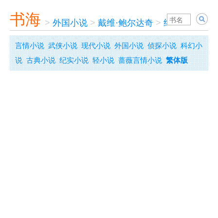
书海
>
外国小说
>
戴维·鲍尔达奇
>
绝对权力
言情小说
武侠小说
现代小说
外国小说
侦探小说
科幻小
说
古典小说
纪实小说
轻小说
蔷薇言情小说
繁体版