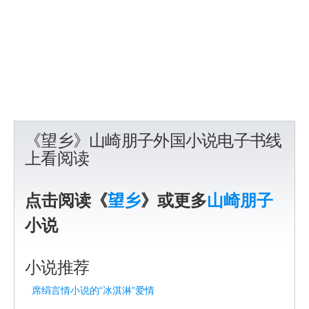
《望乡》山崎朋子外国小说电子书线
上看阅读
点击阅读《
望乡
》或更多
山崎朋子
小说
小说推荐
席绢言情小说的“冰淇淋”爱情