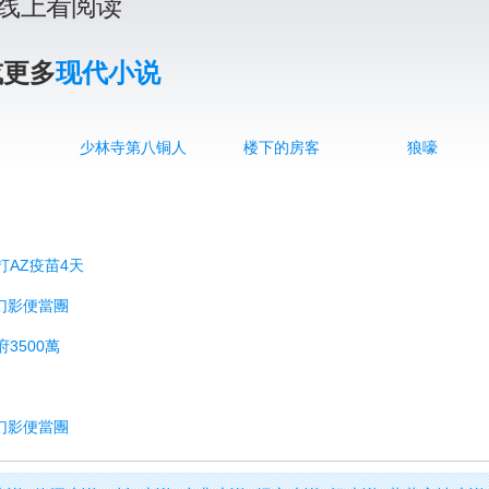
线上看阅读
或更多
现代小说
少林寺第八铜人
楼下的房客
狼嚎
打AZ疫苗4天
求幻影便當團
3500萬
求幻影便當團