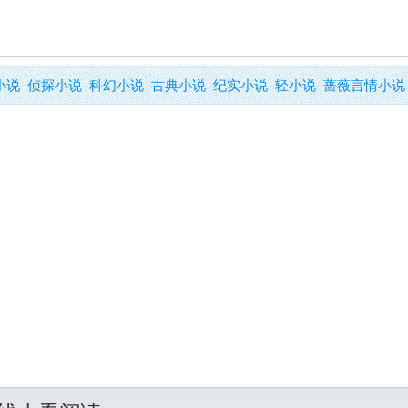
小说
侦探小说
科幻小说
古典小说
纪实小说
轻小说
蔷薇言情小说