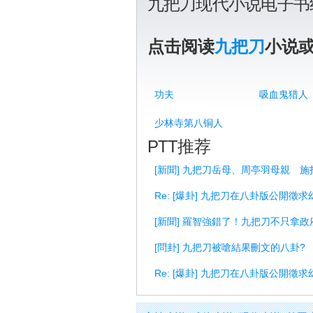
九把刀现代小说电子书
点击阅读
九把刀
小说
功夫
吸血鬼猎人
少林寺第八铜人
PTT推荐
[新聞] 九把刀岳母、周亭羽母親 施
Re: [爆卦] 九把刀在八卦版公開徵
[新聞] 羅智強錯了！九把刀不只拿政府
[問卦] 九把刀被嗆結果刪文的八卦?
Re: [爆卦] 九把刀在八卦版公開徵