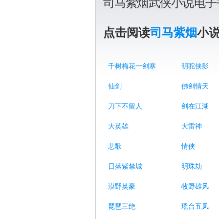
司马紫烟武侠小说电子
点击阅读
司马紫烟
小
千树梅花一剑寒
明驼侠影
仙剑
佛剑情天
刀下不留人
剑在江湖
大英雄
大雷神
悲歌
情侠
日落紫禁城
明珠劫
漠野英豪
牧野雄风
琵琶三绝
瑶台五凤