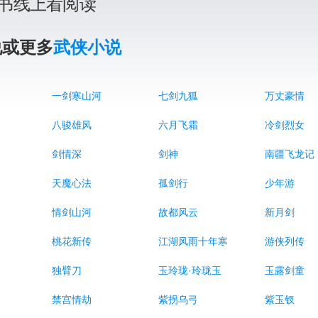
书线上看阅读
说或更多
武侠小说
一剑寒山河
七剑九狐
万丈豪情
八骏雄风
六月飞霜
冷剑烈女
剑情深
剑神
南疆飞龙记
天魔心法
孤剑行
少年游
情剑山河
故都风云
新月剑
桃花新传
江湖风雨十年寒
游侠列传
独臂刀
玉玲珑·玲珑玉
玉露剑童
禁宫情劫
紫拐乌弓
紫玉钗