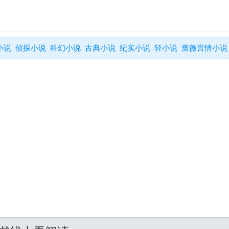
小说
侦探小说
科幻小说
古典小说
纪实小说
轻小说
蔷薇言情小说