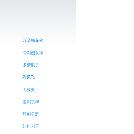
万朵梅花剑
冷剑烈女续
多情浪子
彩凤飞
无敌勇士
游剑京华
环剑争辉
红粉刀王