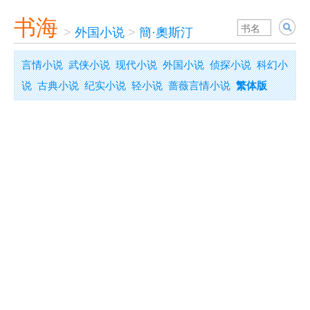
书海
>
外国小说
>
簡·奧斯汀
言情小说
武侠小说
现代小说
外国小说
侦探小说
科幻小
说
古典小说
纪实小说
轻小说
蔷薇言情小说
繁体版