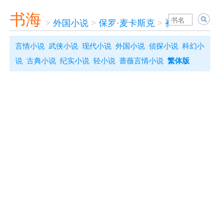
书海
>
外国小说
>
保罗·麦卡斯克
>
被禁止的基督
言情小说
武侠小说
现代小说
外国小说
侦探小说
科幻小
说
古典小说
纪实小说
轻小说
蔷薇言情小说
繁体版